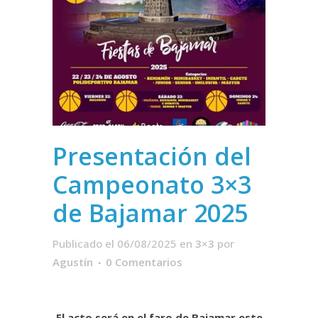
Presentación del
Campeonato 3×3
de Bajamar 2025
Publicado el 06/08/2025
en
3×3
por
Agustín
0 Comentarios
El acto será en el faro de Bajamar este