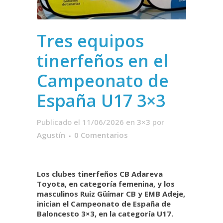
Tres equipos
tinerfeños en el
Campeonato de
España U17 3×3
Publicado el 11/06/2026
en
3×3
por
Agustín
0 Comentarios
Los clubes tinerfeños CB Adareva
Toyota, en categoría femenina, y los
masculinos Ruiz Güímar CB y EMB Adeje,
inician el Campeonato de España de
Baloncesto 3×3, en la categoría U17.