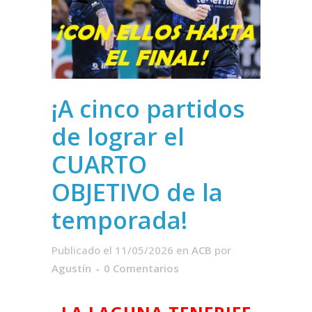
¡A cinco partidos
de lograr el
CUARTO
OBJETIVO de la
temporada!
Publicado el 11/05/2026
en
ACB
por
Agustín
0 Comentarios