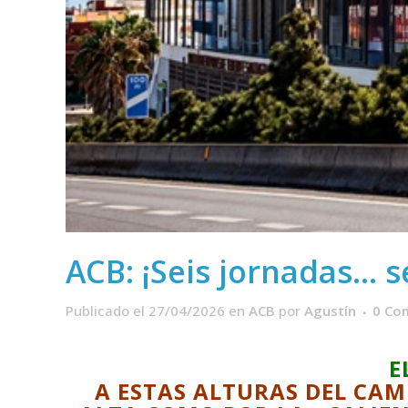
ACB: ¡Seis jornadas… se
Publicado el 27/04/2026
en
ACB
por
Agustín
0 Co
E
A ESTAS ALTURAS DEL CAM