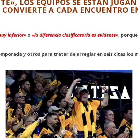
TE», LOS EQUIPOS SE ESTÁN JUG
E CONVIERTE A CADA ENCUENTRO E
muy inferior»
o
«la diferencia clasificatoria es evidente»
, porque
mporada y otros para tratar de arreglar en seis citas los 