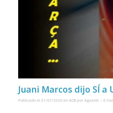
Juani Marcos dijo SÍ 
Publicado el 01/07/2026
en
ACB
por
Agustín
0 Co