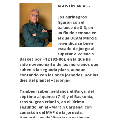
AGUSTÍN ARIAS.-
Los aurinegros
figuran con el
balance de 8-3, en
un fin de semana en
el que UCAM Murcia
reivindica su buen
estado de juego al
superar a Valencia
Basket por +12 (92-80), en la que ha
sido noveno éxito de los murcianos que
suben a la segunda plaza, aunque
contando con las once jornadas, por las
diez del plantel «taronja».
También suben peldaños el Barça, del
séptimo al quinto (7-4) y el Baskonia,
tras su gran triunfo, en el último
segundo, en el «Martín Carpena, con
canastón del MVP de la jornada,
Howard. Los de Vitoria ya están en