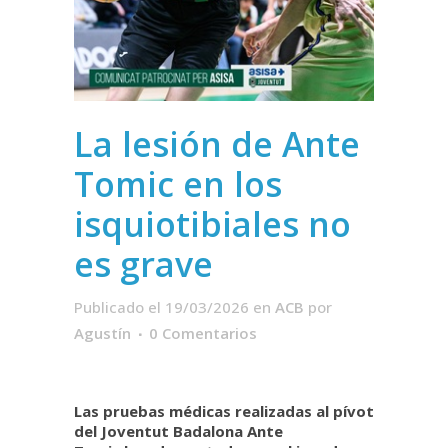
La lesión de Ante
Tomic en los
isquiotibiales no
es grave
Publicado el 19/03/2026
en
ACB
por
Agustín
0 Comentarios
Las pruebas médicas realizadas al pívot
del Joventut Badalona Ante