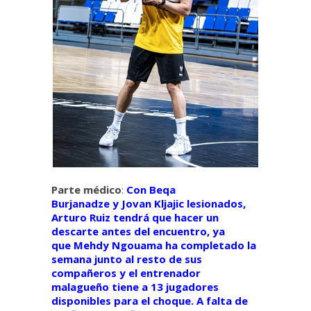
Parte médico
:
Con Beqa
Burjanadze y Jovan Kljajic lesionados,
Arturo Ruiz tendrá que hacer un
descarte antes del encuentro, ya
que Mehdy Ngouama ha completado la
semana junto al resto de sus
compañeros y el entrenador
malagueño tiene a 13 jugadores
disponibles para el choque. A falta de