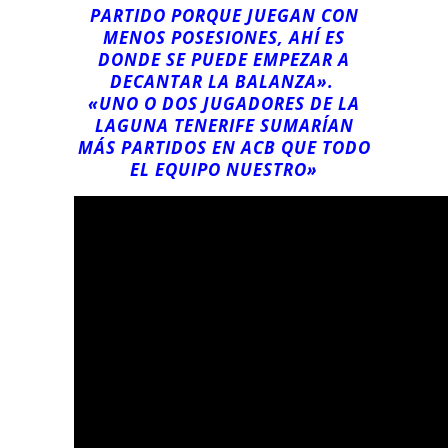
PARTIDO PORQUE JUEGAN CON
MENOS POSESIONES, AHÍ ES
DONDE SE PUEDE EMPEZAR A
DECANTAR LA BALANZA».
«UNO O DOS JUGADORES DE LA
LAGUNA TENERIFE SUMARÍAN
MÁS PARTIDOS EN ACB QUE TODO
EL EQUIPO NUESTRO»