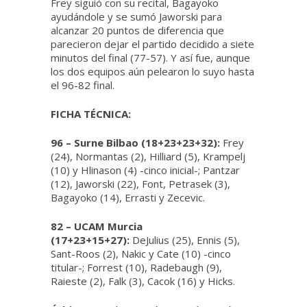
Frey siguió con su recital, Bagayoko
ayudándole y se sumó Jaworski para
alcanzar 20 puntos de diferencia que
parecieron dejar el partido decidido a siete
minutos del final (77-57). Y así fue, aunque
los dos equipos aún pelearon lo suyo hasta
el 96-82 final.
FICHA TÉCNICA:
96 – Surne Bilbao (18+23+23+32):
Frey
(24), Normantas (2), Hilliard (5), Krampelj
(10) y Hlinason (4) -cinco inicial-; Pantzar
(12), Jaworski (22), Font, Petrasek (3),
Bagayoko (14), Errasti y Zecevic.
82 – UCAM Murcia
(17+23+15+27):
DeJulius (25), Ennis (5),
Sant-Roos (2), Nakic y Cate (10) -cinco
titular-; Forrest (10), Radebaugh (9),
Raieste (2), Falk (3), Cacok (16) y Hicks.