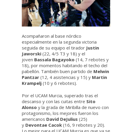
Acompañaron al base nórdico
especialmente en la segunda victoria
seguida de su equipo el tirador
Justin
Jaworski
(22, 4/5 T3 y 18) y el
joven
Bassala Bagayoko
(14, 7 rebotes y
18), por momentos habitando el techo del
pabellón. También buen partido de
Melwin
Pantzar
(12, 4 asistencias y 15) y
Martin
Krampelj
(10 y 6 rebotes).
Por el UCAM Murcia, superado tras el
descanso y con las cuitas entre
Sito
Alonso
y la grada de Miribilla de nuevo con
protagonismo, los mejores fueron los
americanos
David DeJulius
(25)
y
Devontae Cacok
(16, 9 rebotes y 20).
Lo mejor para el UCAM Murcia es que ya se