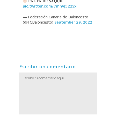
𝐅𝐀𝐋𝐓𝐀 𝐃𝐄 𝐒𝐀𝐐𝐔𝐄
pic.twitter.com/7mhVJ522Sx
— Federación Canaria de Baloncesto
(@FCBaloncesto)
September 29, 2022
Escribir un comentario