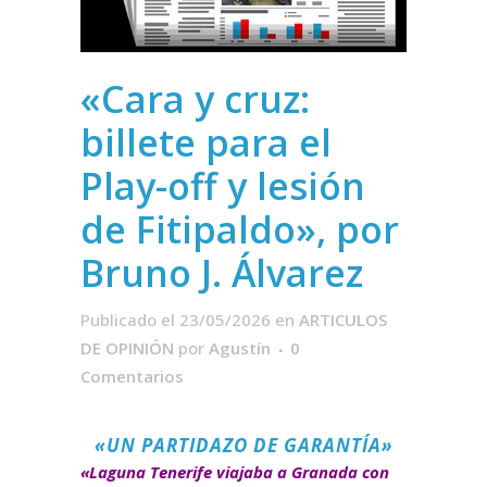
«Cara y cruz:
billete para el
Play-off y lesión
de Fitipaldo», por
Bruno J. Álvarez
Publicado el 23/05/2026
en
ARTICULOS
DE OPINIÓN
por
Agustín
0
Comentarios
«UN PARTIDAZO DE GARANTÍA»
«Laguna Tenerife viajaba a Granada con