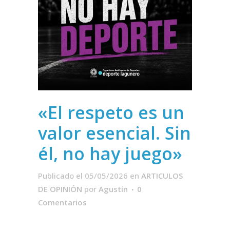
«El respeto es un
valor esencial. Sin
él, no hay juego»
Publicado el 05/05/2026
en
ARTICULOS
DE OPINIÓN
por
Agustín
0
Comentarios