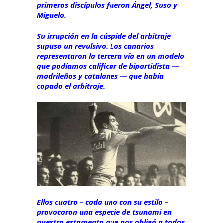
primeros discípulos fueron Ángel, Suso y
Miguelo.
Su irrupción en la cúspide del arbitraje
supuso un revulsivo. Los canarios
representaron la tercera vía en un modelo
que podíamos calificar de bipartidista —
madrileños y catalanes — que había
copado el arbitraje.
Ellos cuatro – cada uno con su estilo –
provocaron una especie de tsunami en
nuestro estamento que nos obligó a todos