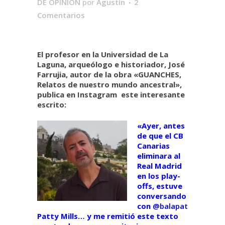
DE OPINIÓN
por
Agustín
2
Comentarios
El profesor en la Universidad de La
Laguna, arqueólogo e historiador, José
Farrujia, autor de la obra «GUANCHES,
Relatos de nuestro mundo ancestral»,
publica en Instagram este interesante
escrito:
«Ayer, antes
de que el CB
Canarias
eliminara al
Real Madrid
en los play-
offs, estuve
conversando
con
@balapat
Patty Mills… y me remitió este texto