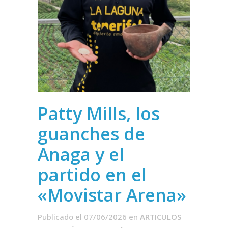
Patty Mills, los
guanches de
Anaga y el
partido en el
«Movistar Arena»
Publicado el 07/06/2026
en
ARTICULOS