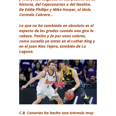
historia, del Cajacanarias o del Naútico.
De Eddie Phillips y Mike Harper, al ídolo
Carmelo Cabrera…
Lo que no ha cambiado en absoluto es el
aspecto de las gradas cuando uno gira la
cabeza. Pasión y fe por unos colores,
como sucedía ya antes en el Luther King y
en el Juan Ríos Tejera, también de La
Laguna.
C.B. Canarias ha hecho una travesía muy