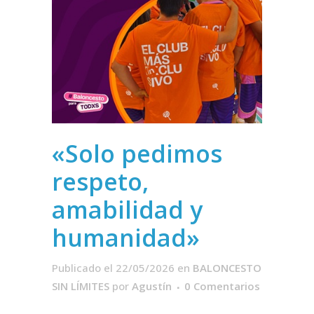
«Solo pedimos
respeto,
amabilidad y
humanidad»
Publicado el 22/05/2026
en
BALONCESTO
SIN LÍMITES
por
Agustín
0 Comentarios