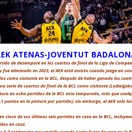
AEK ATENAS-JOVENTUT BADALON
artido de desempate en los cuartos de final de la Liga de Campe
 fue eliminado en 2023; el AEK está invicto cuando juega en casa 
idos como visitante en la BCL, después de haber ganado los cuatro
 una serie de cuartos de final de la BCL como visitante (Ludwigsbu
tura en ocho partidos de la BCL esta temporada, más que cualqu
1 puntos en la pintura por partido); sin embargo, el AEK solo h
 cinco de sus últimos seis partidos en casa en la BCL, incluyen
idos en casa.
y 6,7 asistencias por partido cuando juega fuera de casa en la