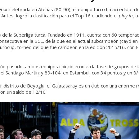
 Four celebrada en Atenas (80-90), el equipo turco ha accedido a l
 Antes, logró la clasificación para el Top 16 eludiendo el
play in
, 
 de la Superliga turca. Fundado en 1911, cuenta con 60 temporadas
secutiva en la BCL, de la que es el actual subcampeón (cayó en l
urocup, torneo del que fue campeón en la edición 2015/16, con E
l año pasado, ambos equipos coincidieron en la fase de grupos de 
 el Santiago Martín; y 89-104, en Estambul, con 34 puntos y un 8/1
r distrito de Beyoglu, el Galatasaray es un club con una enorme ma
con un saldo de 12/10.