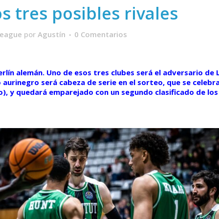
os tres posibles rivales
League
por
Agustín
0 Comentarios
Berlín alemán. Uno de esos tres clubes será el adversario de
 aurinegro será cabeza de serie en el sorteo, que se celebra
yo), y quedará emparejado con un segundo clasificado de lo