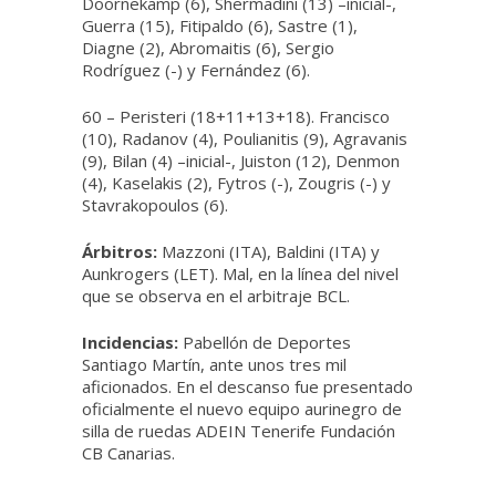
Doornekamp (6), Shermadini (13) –inicial-,
Guerra (15), Fitipaldo (6), Sastre (1),
Diagne (2), Abromaitis (6), Sergio
Rodríguez (-) y Fernández (6).
60 – Peristeri (18+11+13+18). Francisco
(10), Radanov (4), Poulianitis (9), Agravanis
(9), Bilan (4) –inicial-, Juiston (12), Denmon
(4), Kaselakis (2), Fytros (-), Zougris (-) y
Stavrakopoulos (6).
Árbitros:
Mazzoni (ITA), Baldini (ITA) y
Aunkrogers (LET). Mal, en la línea del nivel
que se observa en el arbitraje BCL.
Incidencias:
Pabellón de Deportes
Santiago Martín, ante unos tres mil
aficionados. En el descanso fue presentado
oficialmente el nuevo equipo aurinegro de
silla de ruedas ADEIN Tenerife Fundación
CB Canarias.