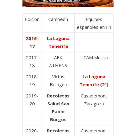
Edición
Campeón
Equipos
españoles en F4
2016-
La Laguna
17
Tenerife
2017-
ΑΕΚ
UCAM Murcia
18
ATHENS
2018-
Virtus
La Laguna
19
Bologna
Tenerife (2º)
2019-
Recoletas
Casademont
20
Salud San
Zaragoza
Pablo
Burgos
2020-
Recoletas
Casademont