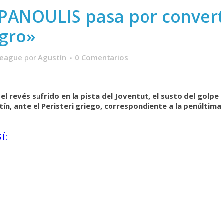
SPANOULIS pasa por convert
egro»
League
por
Agustín
0 Comentarios
el revés sufrido en la pista del Joventut, el susto del golpe
ín, ante el Peristeri griego, correspondiente a la penúltima
Í: