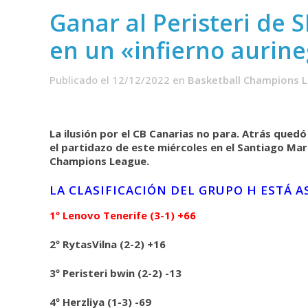
Ganar al Peristeri de 
en un «infierno aurin
Publicado el 12/12/2022
en
Basketball Champions 
La ilusión por el CB Canarias no para. Atrás quedó 
el partidazo de este miércoles en el Santiago Mart
Champions League.
LA CLASIFICACIÓN DEL GRUPO H ESTÁ AS
1º Lenovo Tenerife (3-1) +66
2º RytasVilna (2-2) +16
3º Peristeri bwin (2-2) -13
4º Herzliya (1-3) -69