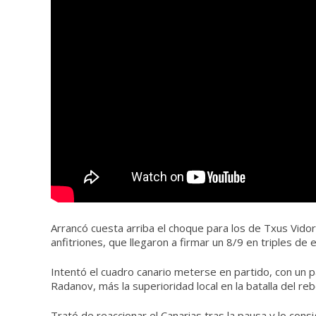
Arrancó cuesta arriba el choque para los de Txus Vidorre
anfitriones, que llegaron a firmar un 8/9 en triples de
Intentó el cuadro canario meterse en partido, con un p
Radanov, más la superioridad local en la batalla del reb
Trató de reaccionar el Canarias tras la pausa y lo con