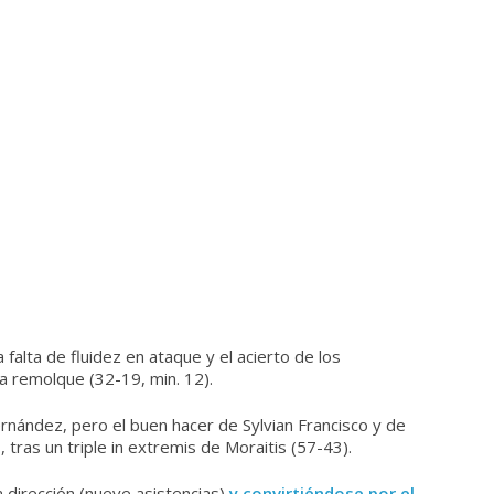
 falta de fluidez en ataque y el acierto de los
 a remolque (32-19, min. 12).
ernández, pero el buen hacer de Sylvian Francisco y de
, tras un triple in extremis de Moraitis (57-43).
a dirección (nueve asistencias)
y convirtiéndose por el