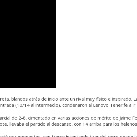
ta, blandos atrás de inicio ante un rival muy físico e inspirado. La
 entrada (10/14 al intermedio), condenaron al Lenovo Tenerife a ir
arcial de 2-8, cimentado en varias acciones de mérito de Jaime F
ote, llevaba el partido al descanso, con 14 arriba para los helenos
siguió por momentos, con Marce intentando tirar del carro desde l