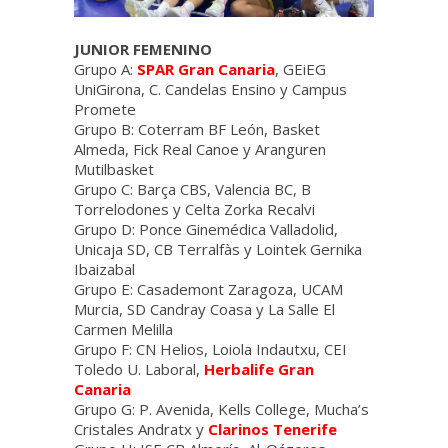
JUNIOR FEMENINO
Grupo A:
SPAR Gran Canaria
, GEiEG
UniGirona, C. Candelas Ensino y Campus
Promete
Grupo B: Coterram BF León, Basket
Almeda, Fick Real Canoe y Aranguren
Mutilbasket
Grupo C: Barça CBS, Valencia BC, B
Torrelodones y Celta Zorka Recalvi
Grupo D: Ponce Ginemédica Valladolid,
Unicaja SD, CB Terralfàs y Lointek Gernika
Ibaizabal
Grupo E: Casademont Zaragoza, UCAM
Murcia, SD Candray Coasa y La Salle El
Carmen Melilla
Grupo F: CN Helios, Loiola Indautxu, CEI
Toledo U. Laboral,
Herbalife Gran
Canaria
Grupo G: P. Avenida, Kells College, Mucha’s
Cristales Andratx y
Clarinos Tenerife