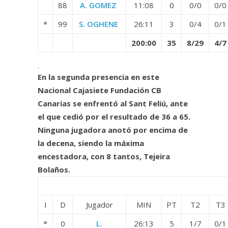
88
A. GOMEZ
11:08
0
0/0
0/0
*
99
S. OGHENE
26:11
3
0/4
0/1
200:00
35
8/29
4/7
.
En la segunda presencia en este
Nacional Cajasiete Fundación CB
Canarias se enfrentó al Sant Feliú, ante
el que cedió por el resultado de 36 a 65.
Ninguna jugadora anotó por encima de
la decena, siendo la máxima
encestadora, con 8 tantos, Tejeira
Bolaños.
I
D
Jugador
MIN
PT
T2
T3
*
0
L.
26:13
5
1/7
0/1