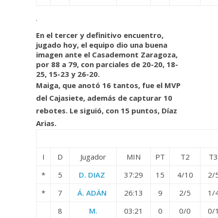
.
En el tercer y definitivo encuentro,
jugado hoy, el equipo dio una buena
imagen ante el Casademont Zaragoza,
por 88 a 79, con parciales de 20-20, 18-
25, 15-23 y 26-20.
Maiga, que anotó 16 tantos, fue el MVP
del Cajasiete, además de capturar 10
rebotes. Le siguió, con 15 puntos, Díaz
Arias.
I
D
Jugador
MIN
PT
T2
T3
*
5
D. DIAZ
37:29
15
4/10
2/
*
7
Á. ADÁN
26:13
9
2/5
1/
8
M.
03:21
0
0/0
0/