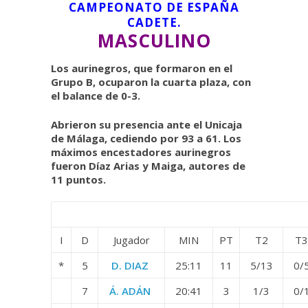
CAMPEONATO DE ESPAÑA
CADETE.
MASCULINO
Los aurinegros, que formaron en el
Grupo B, ocuparon la cuarta plaza, con
el balance de 0-3.
Abrieron su presencia ante el Unicaja
de Málaga, cediendo por 93 a 61. Los
máximos encestadores aurinegros
fueron Díaz Arias y Maiga, autores de
11 puntos.
I
D
Jugador
MIN
PT
T2
T3
*
5
D. DIAZ
25:11
11
5/13
0/
7
Á. ADÁN
20:41
3
1/3
0/