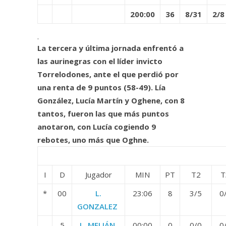
200:00
36
8/31
2/8
.
La tercera y última jornada enfrentó a
las aurinegras con el líder invicto
Torrelodones, ante el que perdió por
una renta de 9 puntos (58-49). Lía
González, Lucía Martín y Oghene, con 8
tantos, fueron las que más puntos
anotaron, con Lucía cogiendo 9
rebotes, uno más que Oghne.
I
D
Jugador
MIN
PT
T2
T
*
00
L.
23:06
8
3/5
0
GONZALEZ
5
L. MELIÁN
00:00
0
0/0
0