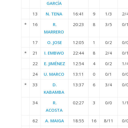
GARCÍA
13
N. TENA
16:41
9
1/3
2/
*
16
R.
20:23
8
3/5
0/
MARRERO
17
O. JOSE
12:05
1
0/2
0/
*
21
I. EMBWO
22:44
8
2/4
0/
22
E. JIMÉNEZ
12:54
4
0/2
1/
24
U. MARCO
13:11
0
0/1
0/
*
33
D.
13:37
6
3/4
0/
KABAMBA
34
R.
02:27
3
0/0
1/
ACOSTA
62
A. MAIGA
18:55
16
8/11
0/