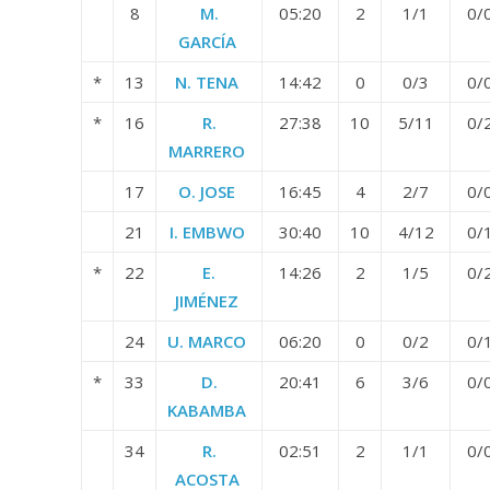
8
M.
05:20
2
1/1
0/
GARCÍA
*
13
N. TENA
14:42
0
0/3
0/
*
16
R.
27:38
10
5/11
0/
MARRERO
17
O. JOSE
16:45
4
2/7
0/
21
I. EMBWO
30:40
10
4/12
0/
*
22
E.
14:26
2
1/5
0/
JIMÉNEZ
24
U. MARCO
06:20
0
0/2
0/
*
33
D.
20:41
6
3/6
0/
KABAMBA
34
R.
02:51
2
1/1
0/
ACOSTA