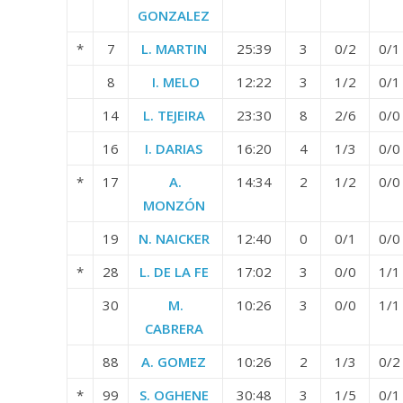
GONZALEZ
*
7
L. MARTIN
25:39
3
0/2
0/1
8
I. MELO
12:22
3
1/2
0/1
14
L. TEJEIRA
23:30
8
2/6
0/0
16
I. DARIAS
16:20
4
1/3
0/0
*
17
A.
14:34
2
1/2
0/0
MONZÓN
19
N. NAICKER
12:40
0
0/1
0/0
*
28
L. DE LA FE
17:02
3
0/0
1/1
30
M.
10:26
3
0/0
1/1
CABRERA
88
A. GOMEZ
10:26
2
1/3
0/2
*
99
S. OGHENE
30:48
3
1/5
0/1