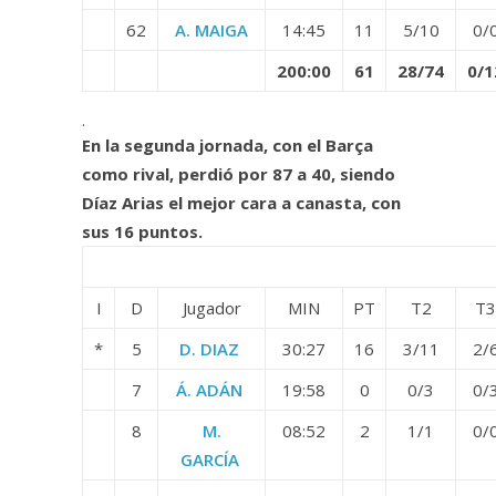
62
A. MAIGA
14:45
11
5/10
0/
200:00
61
28/74
0/1
.
En la segunda jornada, con el Barça
como rival, perdió por 87 a 40, siendo
Díaz Arias el mejor cara a canasta, con
sus 16 puntos.
I
D
Jugador
MIN
PT
T2
T3
*
5
D. DIAZ
30:27
16
3/11
2/
7
Á. ADÁN
19:58
0
0/3
0/
8
M.
08:52
2
1/1
0/
GARCÍA