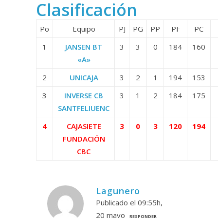
Clasificación
Po
Equipo
PJ
PG
PP
PF
PC
1
JANSEN BT
3
3
0
184
160
«A»
2
UNICAJA
3
2
1
194
153
3
INVERSE CB
3
1
2
184
175
SANTFELIUENC
4
CAJASIETE
3
0
3
120
194
FUNDACIÓN
CBC
Lagunero
Publicado el 09:55h,
20 mayo
RESPONDER