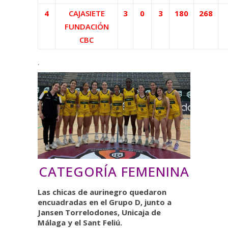
4
CAJASIETE
3
0
3
180
268
FUNDACIÓN
CBC
.
CATEGORÍA FEMENINA
Las chicas de aurinegro quedaron
encuadradas en el Grupo D, junto a
Jansen Torrelodones, Unicaja de
Málaga y el Sant Feliú.