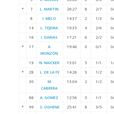
*
7
L. MARTIN
26:27
8
2/7
0
8
I. MELO
14:37
2
1/3
0
14
L. TEJEIRA
19:35
4
2/6
0
16
I. DARIAS
17:21
6
2/2
0
*
17
A.
19:46
0
0/1
0
MONZÓN
19
N. NAICKER
13:01
5
1/1
1
*
28
L. DE LA FE
14:26
3
1/2
0
30
M.
13:04
2
1/2
0
CABRERA
88
A. GOMEZ
12:56
3
1/1
0
*
99
S. OGHENE
25:41
8
3/5
0