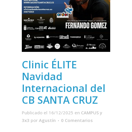
Clinic ÉLITE
Navidad
Internacional del
CB SANTA CRUZ
Publicado el 16/12/2025
en
CAMPUS y
3x3
por
Agustín
0 Comentarios