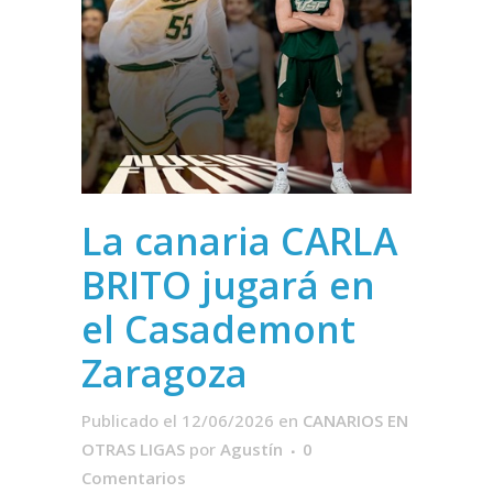
La canaria CARLA
BRITO jugará en
el Casademont
Zaragoza
Publicado el 12/06/2026
en
CANARIOS EN
OTRAS LIGAS
por
Agustín
0
Comentarios