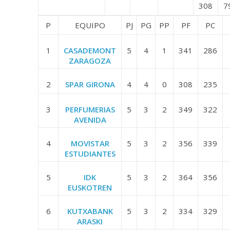
308
7
P
EQUIPO
PJ
PG
PP
PF
PC
1
CASADEMONT
5
4
1
341
286
ZARAGOZA
2
SPAR GIRONA
4
4
0
308
235
3
PERFUMERIAS
5
3
2
349
322
AVENIDA
4
MOVISTAR
5
3
2
356
339
ESTUDIANTES
5
IDK
5
3
2
364
356
EUSKOTREN
6
KUTXABANK
5
3
2
334
329
ARASKI