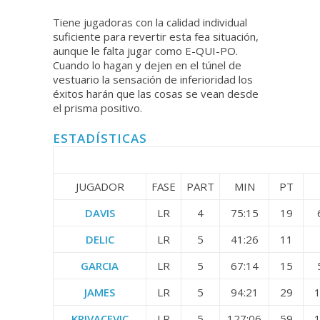
Tiene jugadoras con la calidad individual
suficiente para revertir esta fea situación,
aunque le falta jugar como E-QUI-PO.
Cuando lo hagan y dejen en el túnel de
vestuario la sensación de inferioridad los
éxitos harán que las cosas se vean desde
el prisma positivo.
ESTADÍSTICAS
JUGADOR
FASE
PART
MIN
PT
DAVIS
LR
4
75:15
19
DELIC
LR
5
41:26
11
GARCIA
LR
5
67:14
15
JAMES
LR
5
94:21
29
1
KRIVACEVIC
LR
5
127:06
59
1