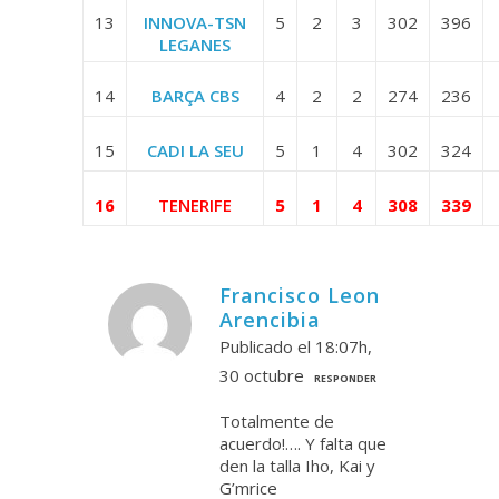
13
INNOVA-TSN
5
2
3
302
396
LEGANES
14
BARÇA CBS
4
2
2
274
236
15
CADI LA SEU
5
1
4
302
324
16
TENERIFE
5
1
4
308
339
Francisco Leon
Arencibia
Publicado el 18:07h,
30 octubre
RESPONDER
Totalmente de
acuerdo!…. Y falta que
den la talla Iho, Kai y
G’mrice