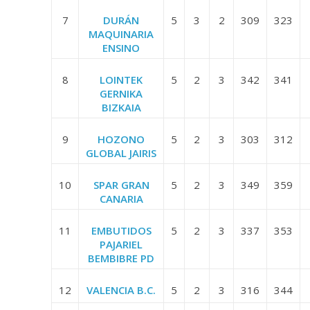
7
DURÁN
5
3
2
309
323
MAQUINARIA
ENSINO
8
LOINTEK
5
2
3
342
341
GERNIKA
BIZKAIA
9
HOZONO
5
2
3
303
312
GLOBAL JAIRIS
10
SPAR GRAN
5
2
3
349
359
CANARIA
11
EMBUTIDOS
5
2
3
337
353
PAJARIEL
BEMBIBRE PD
12
VALENCIA B.C.
5
2
3
316
344