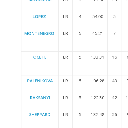
LOPEZ
LR
4
54:00
5
MONTENEGRO
LR
5
45:21
7
OCETE
LR
5
133:31
16
PALENIKOVA
LR
5
106:28
49
RAKSANYI
LR
5
122:30
42
1
SHEPPARD
LR
5
132:48
56