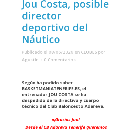
Jou Costa, posible
director
deportivo del
Náutico
Publicado el 08/06/2026
en
CLUBES
por
Agustín
0 Comentarios
Según ha podido saber
BASKETMANIATENERIFE.ES, el
entrenador JOU COSTA se ha
despedido de la directiva y cuerpo
técnico del Club Baloncesto Adareva.
«¡Gracias Jou!
Desde el CB Adareva Tenerife queremos