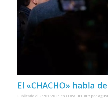
El «CHACHO» habla del 
Publicado el 26/01/2026
en
COPA DEL REY
por
Agust