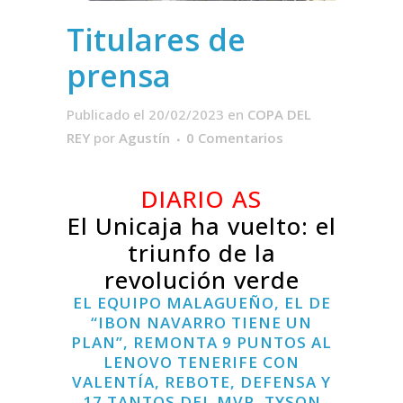
Titulares de
prensa
Publicado el 20/02/2023
en
COPA DEL
REY
por
Agustín
0 Comentarios
DIARIO AS
El Unicaja ha vuelto: el
triunfo de la
revolución verde
EL EQUIPO MALAGUEÑO, EL DE
“IBON NAVARRO TIENE UN
PLAN”, REMONTA 9 PUNTOS AL
LENOVO TENERIFE CON
VALENTÍA, REBOTE, DEFENSA Y
17 TANTOS DEL MVP, TYSON