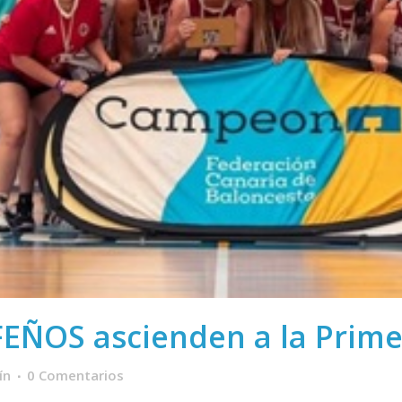
FEÑOS ascienden a la Prim
ín
0 Comentarios