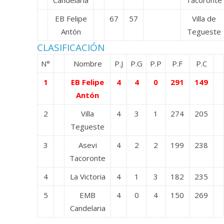
Candelaria
Tacoronte
EB Felipe
67
57
Villa de
Antón
Tegueste
CLASIFICACIÓN
N°
Nombre
P.J
P.G
P.P
P.F
P.C
1
EB Felipe
4
4
0
291
149
Antón
2
Villa
4
3
1
274
205
Tegueste
3
Asevi
4
2
2
199
238
Tacoronte
4
La Victoria
4
1
3
182
235
5
EMB
4
0
4
150
269
Candelaria