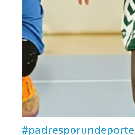
#padresporundeporteli