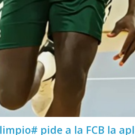
mpio# pide a la FCB la apl