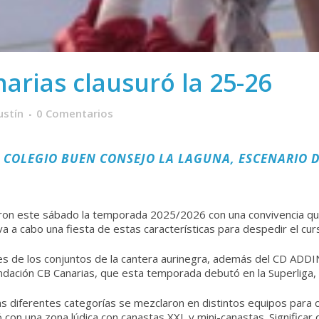
arias clausuró la 25-26
ustín
0 Comentarios
L COLEGIO BUEN CONSEJO LA LAGUNA, ESCENARIO 
ron este sábado la temporada 2025/2026 con una convivencia que
 a cabo una fiesta de estas características para despedir el curso
res de los conjuntos de la cantera aurinegra, además del CD AD
Fundación CB Canarias, que esta temporada debutó en la Superliga, 
as diferentes categorías se mezclaron en distintos equipos para c
con una zona lúdica con canastas XXL y mini-canastas. Significar q