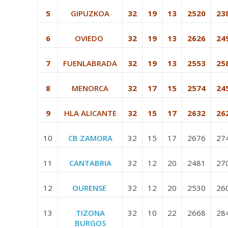
5
GIPUZKOA
32
19
13
2520
23
6
OVIEDO
32
19
13
2626
24
7
FUENLABRADA
32
19
13
2553
25
8
MENORCA
32
17
15
2574
24
9
HLA ALICANTE
32
15
17
2632
26
10
CB ZAMORA
32
15
17
2676
27
11
CANTABRIA
32
12
20
2481
27
12
OURENSE
32
12
20
2530
26
13
TIZONA
32
10
22
2668
28
BURGOS