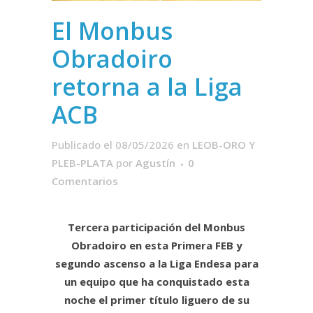
El Monbus
Obradoiro
retorna a la Liga
ACB
Publicado el 08/05/2026
en
LEOB-ORO Y
PLEB-PLATA
por
Agustín
0
Comentarios
Tercera participación del Monbus
Obradoiro en esta Primera FEB y
segundo ascenso a la Liga Endesa para
un equipo que ha conquistado esta
noche el primer título liguero de su