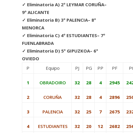
✓ Eliminatoria A) 2º LEYMAR CORUÑA–
9º ALICANTE
✓ Eliminatoria B) 3º PALENCIA– 8º
MENORCA
✓ Eliminatoria C) 4º ESTUDIANTES– 7º
FUENLABRADA
✓ Eliminatoria D) 5º GIPUZKOA– 6º
OVIEDO
P
Equipo
PJ
PG
PP
PF
P
1
OBRADOIRO
32
28
4
2945
24
2
CORUÑA
32
28
4
2896
25
3
PALENCIA
32
25
7
2675
23
4
ESTUDIANTES
32
20
12
2682
25