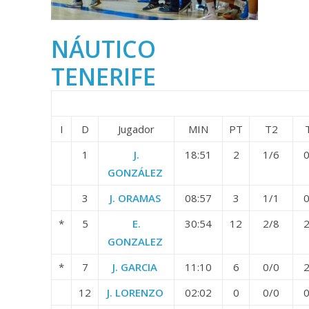
NÁUTICO
TENERIFE
I
D
Jugador
MIN
PT
T2
1
J.
18:51
2
1/6
0
GONZÁLEZ
3
J. ORAMAS
08:57
3
1/1
0
*
5
E.
30:54
12
2/8
2
GONZALEZ
*
7
J. GARCIA
11:10
6
0/0
2
12
J. LORENZO
02:02
0
0/0
0