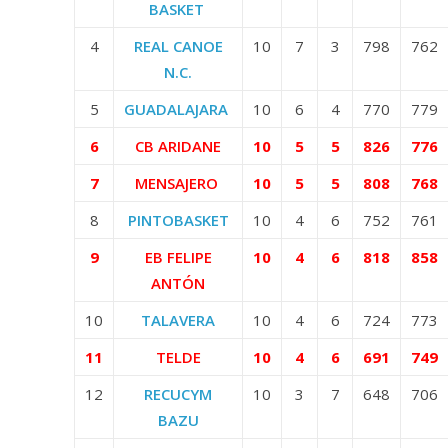
BASKET
4
REAL CANOE
10
7
3
798
762
N.C.
5
GUADALAJARA
10
6
4
770
779
6
CB ARIDANE
10
5
5
826
776
7
MENSAJERO
10
5
5
808
768
8
PINTOBASKET
10
4
6
752
761
9
EB FELIPE
10
4
6
818
858
ANTÓN
10
TALAVERA
10
4
6
724
773
11
TELDE
10
4
6
691
749
12
RECUCYM
10
3
7
648
706
BAZU