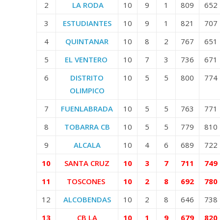
2
LA RODA
10
9
1
809
652
3
ESTUDIANTES
10
9
1
821
707
4
QUINTANAR
10
8
2
767
651
5
EL VENTERO
10
7
3
736
671
6
DISTRITO
10
5
5
800
774
OLIMPICO
7
FUENLABRADA
10
5
5
763
771
8
TOBARRA CB
10
5
5
779
810
9
ALCALA
10
4
6
689
722
10
SANTA CRUZ
10
3
7
711
749
11
TOSCONES
10
2
8
692
780
12
ALCOBENDAS
10
2
8
646
738
13
CB LA
10
1
9
679
820