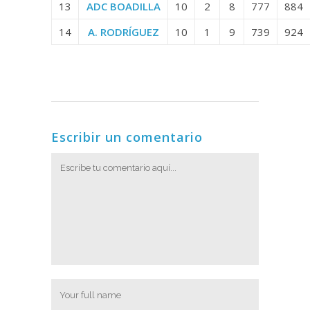
13
ADC BOADILLA
10
2
8
777
884
14
A. RODRÍGUEZ
10
1
9
739
924
Escribir un comentario