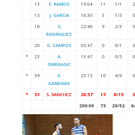
13
E. RAMOS
19:04
11
1/1
2
15
J. GARCIA
16:30
3
1/3
0
18
S.
22:46
9
2/3
0
RODRIGUEZ
20
G. CAMPOS
05:47
0
0/1
0
*
23
A.
13:47
0
0/5
0
OMERAGIC
*
39
E.
23:15
10
4/9
0
GANDARA
*
51
S. SANCHEZ
26:57
17
8/15
0
200:00
73
20/52
6