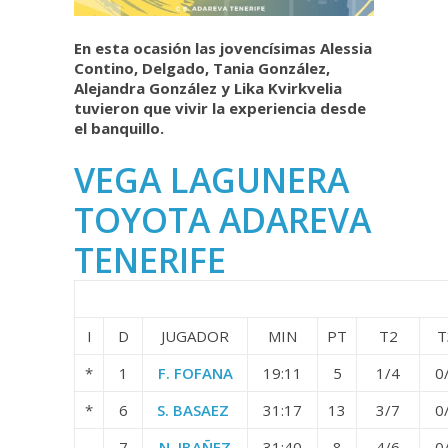
En esta ocasión las jovencísimas Alessia
Contino, Delgado, Tania González,
Alejandra González y Lika Kvirkvelia
tuvieron que vivir la experiencia desde
el banquillo.
VEGA LAGUNERA
TOYOTA ADAREVA
TENERIFE
I
D
JUGADOR
MIN
PT
T2
T
*
1
F. FOFANA
19:11
5
1/4
0
*
6
S. BASAEZ
31:17
13
3/7
0
7
N. IBAÑEZ
31:40
8
4/6
0