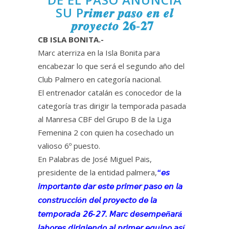
SU P𝒓𝒊𝒎𝒆𝒓 𝒑𝒂𝒔𝒐 𝒆𝒏 𝒆𝒍
𝒑𝒓𝒐𝒚𝒆𝒄𝒕𝒐 𝟐𝟔-𝟐𝟕
CB ISLA BONITA.-
Marc aterriza en la Isla Bonita para
encabezar lo que será el segundo año del
Club Palmero en categoría nacional.
El entrenador catalán es conocedor de la
categoría tras dirigir la temporada pasada
al Manresa CBF del Grupo B de la Liga
Femenina 2 con quien ha cosechado un
valioso 6º puesto.
En Palabras de José Miguel Pais,
presidente de la entidad palmera,
“𝘦𝘴
𝘪𝘮𝘱𝘰𝘳𝘵𝘢𝘯𝘵𝘦 𝘥𝘢𝘳 𝘦𝘴𝘵𝘦 𝘱𝘳𝘪𝘮𝘦𝘳 𝘱𝘢𝘴𝘰 𝘦𝘯 𝘭𝘢
𝘤𝘰𝘯𝘴𝘵𝘳𝘶𝘤𝘤𝘪ó𝘯 𝘥𝘦𝘭 𝘱𝘳𝘰𝘺𝘦𝘤𝘵𝘰 𝘥𝘦 𝘭𝘢
𝘵𝘦𝘮𝘱𝘰𝘳𝘢𝘥𝘢 𝟤𝟨-𝟤𝟩. 𝘔𝘢𝘳𝘤 𝘥𝘦𝘴𝘦𝘮𝘱𝘦ñ𝘢𝘳á
𝘭𝘢𝘣𝘰𝘳𝘦𝘴 𝘥𝘪𝘳𝘪𝘨𝘪𝘦𝘯𝘥𝘰 𝘢𝘭 𝘱𝘳𝘪𝘮𝘦𝘳 𝘦𝘲𝘶𝘪𝘱𝘰 𝘢𝘴í