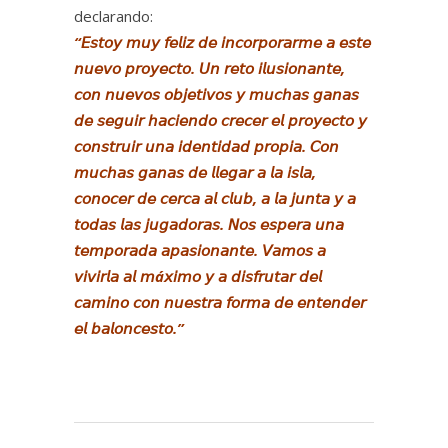
declarando:
“𝘌𝘴𝘵𝘰𝘺 𝘮𝘶𝘺 𝘧𝘦𝘭𝘪𝘻 𝘥𝘦 𝘪𝘯𝘤𝘰𝘳𝘱𝘰𝘳𝘢𝘳𝘮𝘦 𝘢 𝘦𝘴𝘵𝘦
𝘯𝘶𝘦𝘷𝘰 𝘱𝘳𝘰𝘺𝘦𝘤𝘵𝘰. 𝘜𝘯 𝘳𝘦𝘵𝘰 𝘪𝘭𝘶𝘴𝘪𝘰𝘯𝘢𝘯𝘵𝘦,
𝘤𝘰𝘯 𝘯𝘶𝘦𝘷𝘰𝘴 𝘰𝘣𝘫𝘦𝘵𝘪𝘷𝘰𝘴 𝘺 𝘮𝘶𝘤𝘩𝘢𝘴 𝘨𝘢𝘯𝘢𝘴
𝘥𝘦 𝘴𝘦𝘨𝘶𝘪𝘳 𝘩𝘢𝘤𝘪𝘦𝘯𝘥𝘰 𝘤𝘳𝘦𝘤𝘦𝘳 𝘦𝘭 𝘱𝘳𝘰𝘺𝘦𝘤𝘵𝘰 𝘺
𝘤𝘰𝘯𝘴𝘵𝘳𝘶𝘪𝘳 𝘶𝘯𝘢 𝘪𝘥𝘦𝘯𝘵𝘪𝘥𝘢𝘥 𝘱𝘳𝘰𝘱𝘪𝘢. 𝘊𝘰𝘯
𝘮𝘶𝘤𝘩𝘢𝘴 𝘨𝘢𝘯𝘢𝘴 𝘥𝘦 𝘭𝘭𝘦𝘨𝘢𝘳 𝘢 𝘭𝘢 𝘪𝘴𝘭𝘢,
𝘤𝘰𝘯𝘰𝘤𝘦𝘳 𝘥𝘦 𝘤𝘦𝘳𝘤𝘢 𝘢𝘭 𝘤𝘭𝘶𝘣, 𝘢 𝘭𝘢 𝘫𝘶𝘯𝘵𝘢 𝘺 𝘢
𝘵𝘰𝘥𝘢𝘴 𝘭𝘢𝘴 𝘫𝘶𝘨𝘢𝘥𝘰𝘳𝘢𝘴. 𝘕𝘰𝘴 𝘦𝘴𝘱𝘦𝘳𝘢 𝘶𝘯𝘢
𝘵𝘦𝘮𝘱𝘰𝘳𝘢𝘥𝘢 𝘢𝘱𝘢𝘴𝘪𝘰𝘯𝘢𝘯𝘵𝘦. 𝘝𝘢𝘮𝘰𝘴 𝘢
𝘷𝘪𝘷𝘪𝘳𝘭𝘢 𝘢𝘭 𝘮á𝘹𝘪𝘮𝘰 𝘺 𝘢 𝘥𝘪𝘴𝘧𝘳𝘶𝘵𝘢𝘳 𝘥𝘦𝘭
𝘤𝘢𝘮𝘪𝘯𝘰 𝘤𝘰𝘯 𝘯𝘶𝘦𝘴𝘵𝘳𝘢 𝘧𝘰𝘳𝘮𝘢 𝘥𝘦 𝘦𝘯𝘵𝘦𝘯𝘥𝘦𝘳
𝘦𝘭 𝘣𝘢𝘭𝘰𝘯𝘤𝘦𝘴𝘵𝘰.”