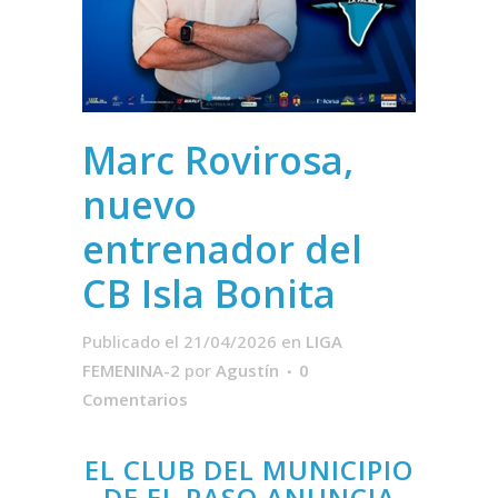
Marc Rovirosa,
nuevo
entrenador del
CB Isla Bonita
Publicado el 21/04/2026
en
LIGA
FEMENINA-2
por
Agustín
0
Comentarios
EL CLUB DEL MUNICIPIO
DE EL PASO ANUNCIA