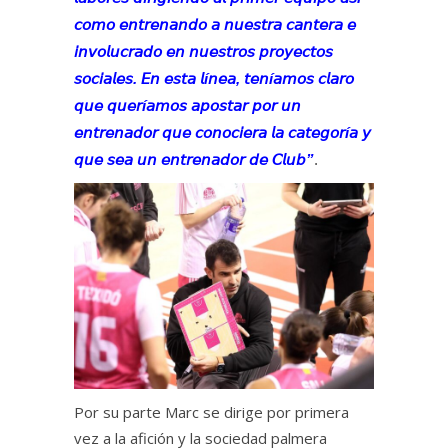
𝘤𝘰𝘮𝘰 𝘦𝘯𝘵𝘳𝘦𝘯𝘢𝘯𝘥𝘰 𝘢 𝘯𝘶𝘦𝘴𝘵𝘳𝘢 𝘤𝘢𝘯𝘵𝘦𝘳𝘢 𝘦
𝘪𝘯𝘷𝘰𝘭𝘶𝘤𝘳𝘢𝘥𝘰 𝘦𝘯 𝘯𝘶𝘦𝘴𝘵𝘳𝘰𝘴 𝘱𝘳𝘰𝘺𝘦𝘤𝘵𝘰𝘴
𝘴𝘰𝘤𝘪𝘢𝘭𝘦𝘴. 𝘌𝘯 𝘦𝘴𝘵𝘢 𝘭í𝘯𝘦𝘢, 𝘵𝘦𝘯í𝘢𝘮𝘰𝘴 𝘤𝘭𝘢𝘳𝘰
𝘲𝘶𝘦 𝘲𝘶𝘦𝘳í𝘢𝘮𝘰𝘴 𝘢𝘱𝘰𝘴𝘵𝘢𝘳 𝘱𝘰𝘳 𝘶𝘯
𝘦𝘯𝘵𝘳𝘦𝘯𝘢𝘥𝘰𝘳 𝘲𝘶𝘦 𝘤𝘰𝘯𝘰𝘤𝘪𝘦𝘳𝘢 𝘭𝘢 𝘤𝘢𝘵𝘦𝘨𝘰𝘳í𝘢 𝘺
𝘲𝘶𝘦 𝘴𝘦𝘢 𝘶𝘯 𝘦𝘯𝘵𝘳𝘦𝘯𝘢𝘥𝘰𝘳 𝘥𝘦 𝘊𝘭𝘶𝘣”
.
Por su parte Marc se dirige por primera
vez a la afición y la sociedad palmera