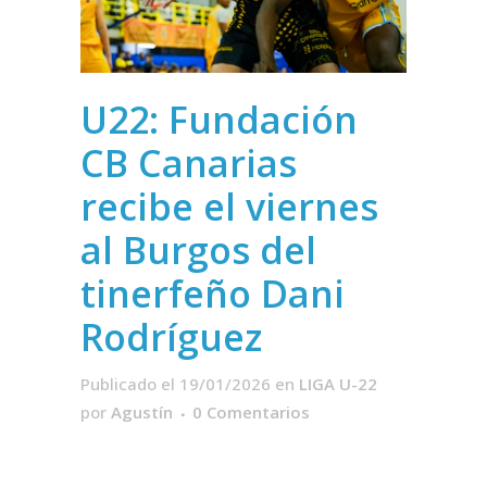
U22: Fundación
CB Canarias
recibe el viernes
al Burgos del
tinerfeño Dani
Rodríguez
Publicado el 19/01/2026
en
LIGA U-22
por
Agustín
0 Comentarios