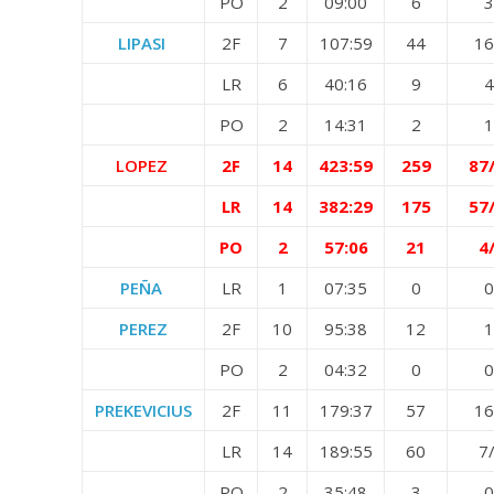
PO
2
09:00
6
3
LIPASI
2F
7
107:59
44
16
LR
6
40:16
9
4
PO
2
14:31
2
1
LOPEZ
2F
14
423:59
259
87
LR
14
382:29
175
57
PO
2
57:06
21
4
PEÑA
LR
1
07:35
0
0
PEREZ
2F
10
95:38
12
1
PO
2
04:32
0
0
PREKEVICIUS
2F
11
179:37
57
16
LR
14
189:55
60
7
PO
2
35:48
3
0