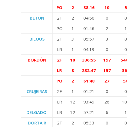
PO
2
38:16
10
5
BETON
2F
2
04:56
0
0
PO
1
01:46
2
1
BILOUS
2F
3
05:57
3
0
LR
1
04:13
0
0
BORDÓN
2F
10
336:55
197
54
LR
8
232:47
157
36
PO
2
61:48
27
5
CRUJEIRAS
2F
1
01:21
0
0
LR
12
93:49
26
10
DELGADO
LR
12
57:21
6
1
DORTA R
2F
2
05:33
0
0