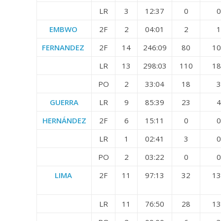
LR
3
12:37
0
0
EMBWO
2F
2
04:01
2
1
FERNANDEZ
2F
14
246:09
80
10
LR
13
298:03
110
18
PO
2
33:04
18
3
GUERRA
LR
9
85:39
23
4
HERNÁNDEZ
2F
6
15:11
0
0
LR
1
02:41
3
0
PO
2
03:22
0
0
LIMA
2F
11
97:13
32
13
LR
11
76:50
28
13