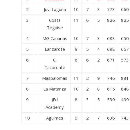
2
Juv. Laguna
10
7
3
773
660
3
Costa
11
6
5
826
825
Teguise
4
MG Canarias
10
7
3
683
650
5
Lanzarote
9
5
4
698
657
6
C.
8
6
2
671
573
Tacoronte
7
Maspalomas
11
2
9
746
881
8
La Matanza
10
2
8
615
848
9
JFd
8
3
5
539
499
Academy
10
Agüimes
9
2
7
636
743