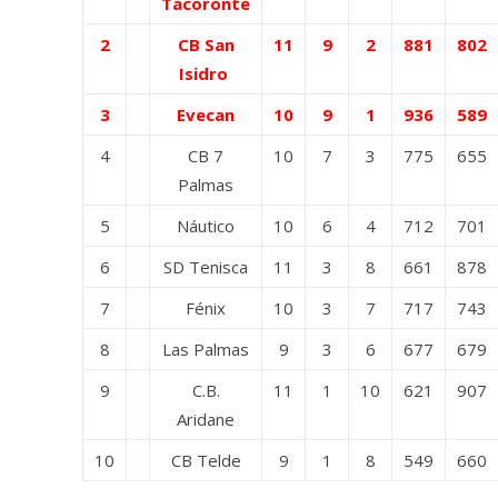
Tacoronte
2
CB San
11
9
2
881
802
Isidro
3
Evecan
10
9
1
936
589
4
CB 7
10
7
3
775
655
Palmas
5
Náutico
10
6
4
712
701
6
SD Tenisca
11
3
8
661
878
7
Fénix
10
3
7
717
743
8
Las Palmas
9
3
6
677
679
9
C.B.
11
1
10
621
907
Aridane
10
CB Telde
9
1
8
549
660