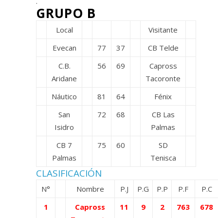
.
GRUPO B
Local
Visitante
Evecan
77
37
CB Telde
C.B.
56
69
Capross
Aridane
Tacoronte
Náutico
81
64
Fénix
San
72
68
CB Las
Isidro
Palmas
CB 7
75
60
SD
Palmas
Tenisca
CLASIFICACIÓN
N°
Nombre
P.J
P.G
P.P
P.F
P.C
1
Capross
11
9
2
763
678