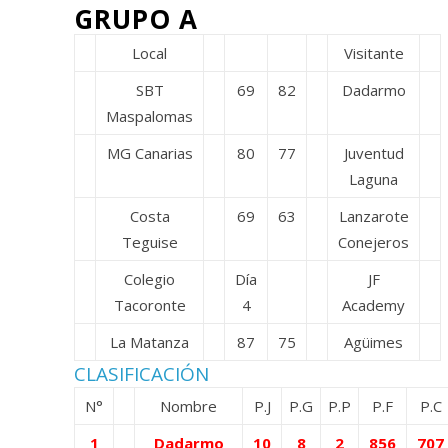
GRUPO A
Local
Visitante
SBT
69
82
Dadarmo
Maspalomas
MG Canarias
80
77
Juventud
Laguna
Costa
69
63
Lanzarote
Teguise
Conejeros
Colegio
Día
JF
Tacoronte
4
Academy
La Matanza
87
75
Agüimes
CLASIFICACIÓN
N°
Nombre
P.J
P.G
P.P
P.F
P.C
1
Dadarmo
10
8
2
856
707