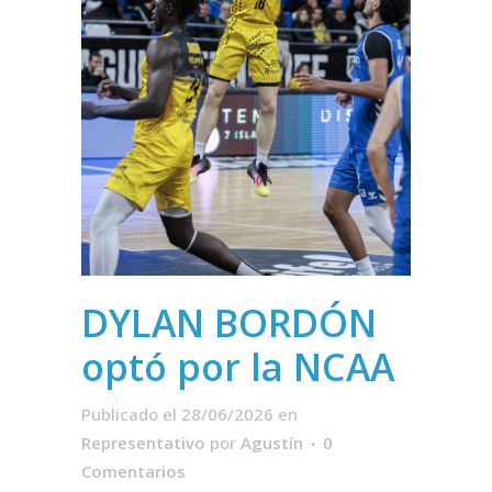
DYLAN BORDÓN
optó por la NCAA
Publicado el 28/06/2026
en
Representativo
por
Agustín
0
Comentarios