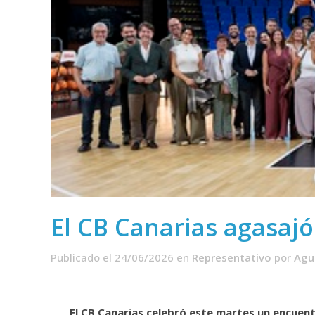
El CB Canarias agasajó
Publicado el 24/06/2026
en
Representativo
por
Agu
El CB Canarias celebró este martes un encuen