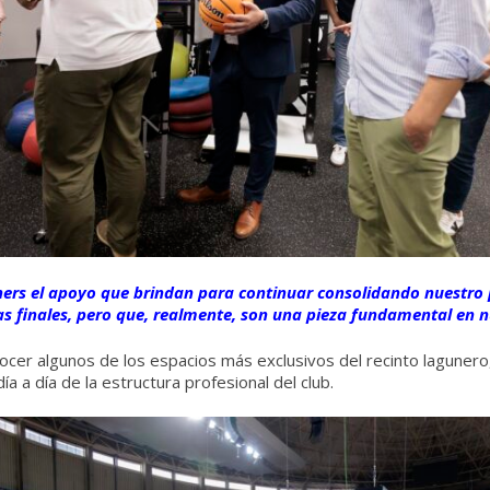
ers el apoyo que brindan para continuar consolidando nuestro pr
s finales, pero que, realmente, son una pieza fundamental en nu
er algunos de los espacios más exclusivos del recinto lagunero, 
ía a día de la estructura profesional del club.