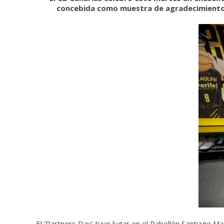
concebida como muestra de agradecimiento a 
El ‘Partners Day’ tuvo lugar en el Pabellón Santiago M