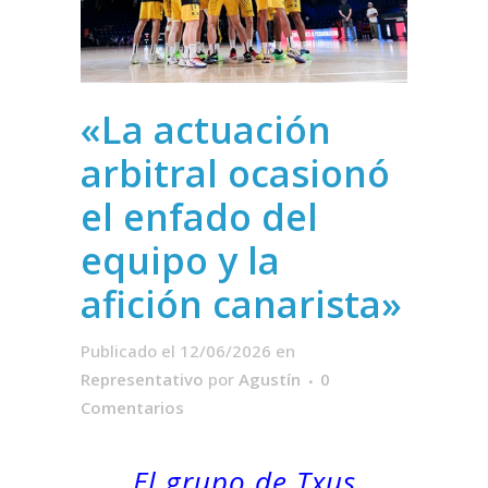
«La actuación
arbitral ocasionó
el enfado del
equipo y la
afición canarista»
Publicado el 12/06/2026
en
Representativo
por
Agustín
0
Comentarios
El grupo de Txus