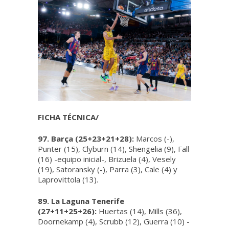
FICHA TÉCNICA/
97. Barça (25+23+21+28):
Marcos (-),
Punter (15), Clyburn (14), Shengelia (9), Fall
(16) -equipo inicial-, Brizuela (4), Vesely
(19), Satoransky (-), Parra (3), Cale (4) y
Laprovittola (13).
89. La Laguna Tenerife
(27+11+25+26):
Huertas (14), Mills (36),
Doornekamp (4), Scrubb (12), Guerra (10) -