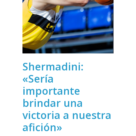
Shermadini:
«Sería
importante
brindar una
victoria a nuestra
afición»