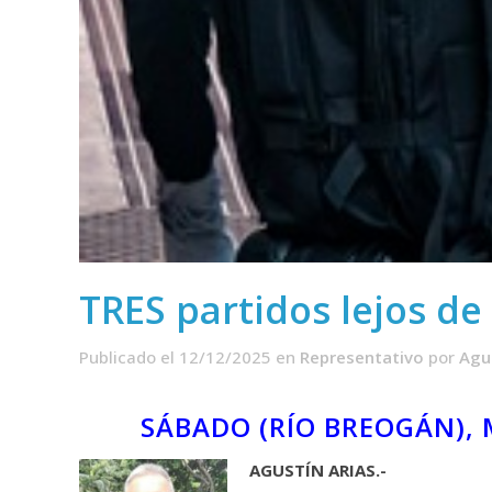
TRES partidos lejos de
Publicado el 12/12/2025
en
Representativo
por
Agu
SÁBADO (RÍO BREOGÁN), 
AGUSTÍN ARIAS.-