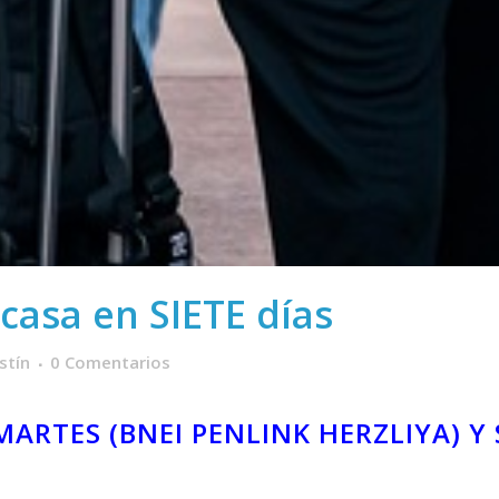
 casa en SIETE días
stín
0 Comentarios
MARTES (
BNEI PENLINK HERZLIYA) Y