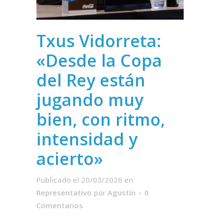
Txus Vidorreta:
«Desde la Copa
del Rey están
jugando muy
bien, con ritmo,
intensidad y
acierto»
Publicado el 20/03/2026
en
Representativo
por
Agustín
0
Comentarios