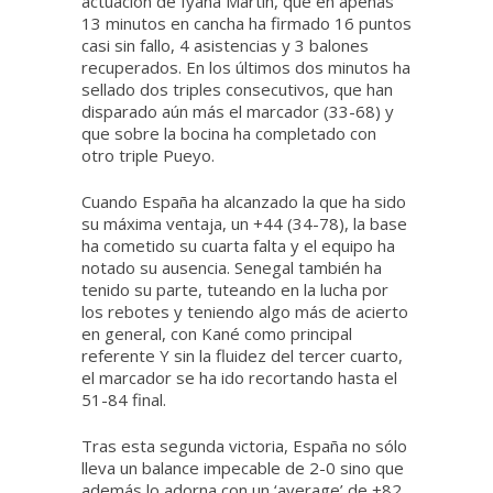
actuación de Iyana Martín, que en apenas
13 minutos en cancha ha firmado 16 puntos
casi sin fallo, 4 asistencias y 3 balones
recuperados. En los últimos dos minutos ha
sellado dos triples consecutivos, que han
disparado aún más el marcador (33-68) y
que sobre la bocina ha completado con
otro triple Pueyo.
Cuando España ha alcanzado la que ha sido
su máxima ventaja, un +44 (34-78), la base
ha cometido su cuarta falta y el equipo ha
notado su ausencia. Senegal también ha
tenido su parte, tuteando en la lucha por
los rebotes y teniendo algo más de acierto
en general, con Kané como principal
referente Y sin la fluidez del tercer cuarto,
el marcador se ha ido recortando hasta el
51-84 final.
Tras esta segunda victoria, España no sólo
lleva un balance impecable de 2-0 sino que
además lo adorna con un ‘average’ de +82.