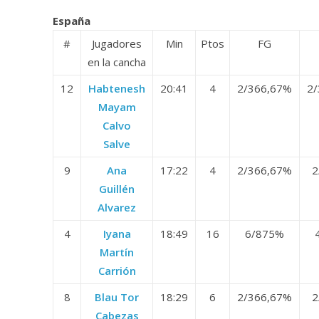
España
#
Jugadores
Min
Ptos
FG
en la cancha
12
Habtenesh
20:41
4
2/3
66,67%
2/
Mayam
Calvo
Salve
9
Ana
17:22
4
2/3
66,67%
2
Guillén
Alvarez
4
Iyana
18:49
16
6/8
75%
Martín
Carrión
8
Blau Tor
18:29
6
2/3
66,67%
2
Cabezas