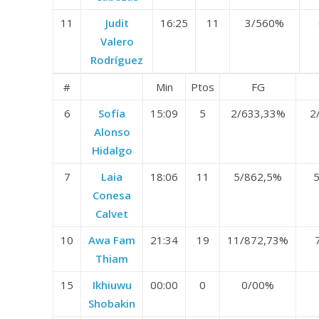
11
Judit
16:25
11
3/5
60%
Valero
Rodríguez
#
Min
Ptos
FG
6
Sofía
15:09
5
2/6
33,33%
2
Alonso
Hidalgo
7
Laia
18:06
11
5/8
62,5%
5
Conesa
Calvet
10
Awa Fam
21:34
19
11/8
72,73%
Thiam
15
Ikhiuwu
00:00
0
0/0
0%
Shobakin