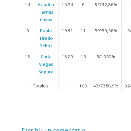
14
Ariadna
15:54
6
3/7
42,86%
Termis
Casas
5
Paula
19:31
11
5/9
55,56%
5
Tirado
Bellot
13
Carla
18:00
15
5/10
50%
Viegas
Segura
Totales
108
43/73
58,9%
32
Escribir un comentario