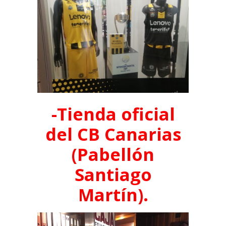
-Tienda oficial
del CB Canarias
(Pabellón
Santiago
Martín).