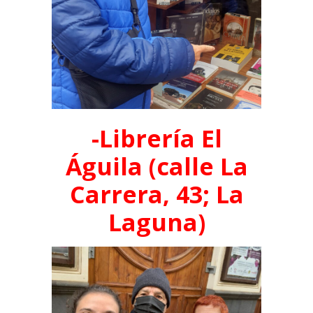
-Librería El
Águila (calle La
Carrera, 43; La
Laguna)